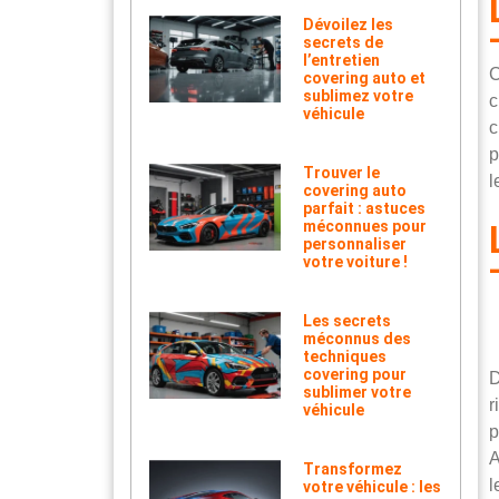
Dévoilez les
secrets de
l’entretien
C
covering auto et
sublimez votre
c
véhicule
c
p
Trouver le
l
covering auto
parfait : astuces
méconnues pour
personnaliser
votre voiture !
Les secrets
méconnus des
techniques
covering pour
D
sublimer votre
r
véhicule
p
A
Transformez
l
votre véhicule : les