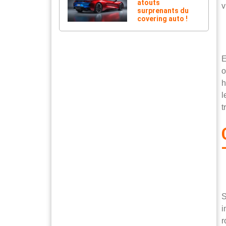
atouts
v
surprenants du
covering auto !
E
o
h
l
t
S
i
r