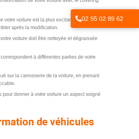
ansformation de votre voiture avec le covering
02 55 02 89 62
 votre voiture est la plus excitante. C’est le
ler après la modification.
 votre voiture doit être nettoyée et dégraissée
correspondent à différentes parties de votre
ué sur la carrosserie de la voiture, en prenant
eccable.
s pour donner à votre voiture un aspect soigné
rmation de véhicules