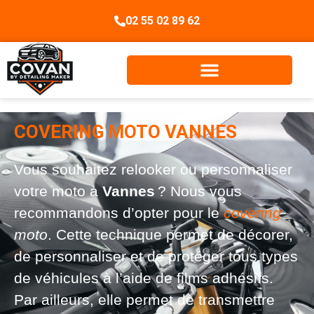
02 55 02 89 62
COVERING MOTO VANNES
Vous souhaitez relooker ou personnaliser
votre moto à
Vannes
? Nous vous
recommandons d’opter pour le
covering
moto
. Cette technique permet de décorer,
de personnaliser et de protéger tous types
de véhicules à l’aide de films adhésifs.
Par ailleurs, elle permet de transmettre