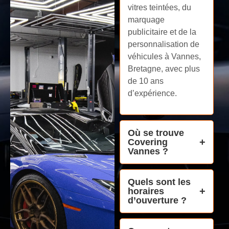
vitres teintées, du
marquage
publicitaire et de la
personnalisation de
véhicules à Vannes,
Bretagne, avec plus
de 10 ans
d’expérience.
Où se trouve
Covering
Vannes ?
Quels sont les
horaires
d’ouverture ?