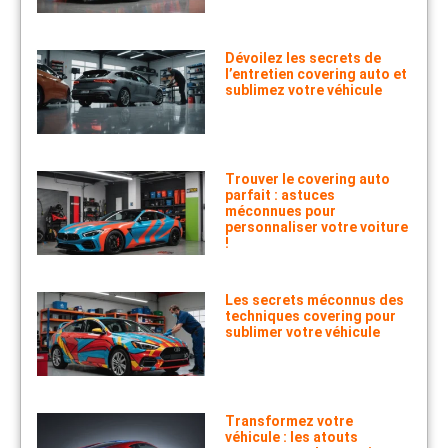
Dévoilez les secrets de
l’entretien covering auto et
sublimez votre véhicule
Trouver le covering auto
parfait : astuces
méconnues pour
personnaliser votre voiture
!
Les secrets méconnus des
techniques covering pour
sublimer votre véhicule
Transformez votre
véhicule : les atouts