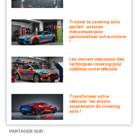
Trouver le covering auto
parfait : astuces
méconnues pour
personnaliser votre voiture
!
Les secrets méconnus des
techniques covering pour
sublimer votre véhicule
Transformez votre
véhicule : les atouts
surprenants du covering
auto !
PARTAGER SUR :