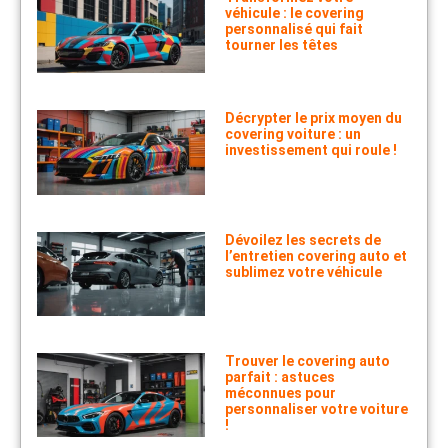
véhicule : le covering
personnalisé qui fait
tourner les têtes
Décrypter le prix moyen du
covering voiture : un
investissement qui roule !
Dévoilez les secrets de
l’entretien covering auto et
sublimez votre véhicule
Trouver le covering auto
parfait : astuces
méconnues pour
personnaliser votre voiture
!