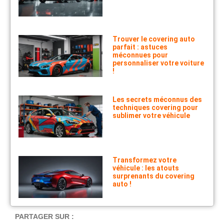
Trouver le covering auto
parfait : astuces
méconnues pour
personnaliser votre voiture
!
Les secrets méconnus des
techniques covering pour
sublimer votre véhicule
Transformez votre
véhicule : les atouts
surprenants du covering
auto !
PARTAGER SUR :