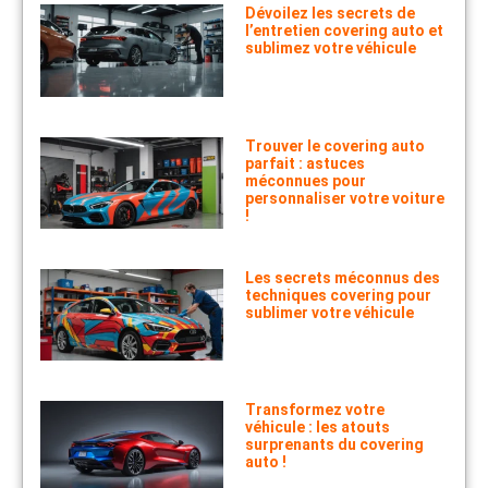
Dévoilez les secrets de
l’entretien covering auto et
sublimez votre véhicule
Trouver le covering auto
parfait : astuces
méconnues pour
personnaliser votre voiture
!
Les secrets méconnus des
techniques covering pour
sublimer votre véhicule
Transformez votre
véhicule : les atouts
surprenants du covering
auto !