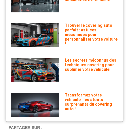
Trouver le covering auto
parfait : astuces
méconnues pour
personnaliser votre voiture
!
Les secrets méconnus des
techniques covering pour
sublimer votre véhicule
Transformez votre
véhicule : les atouts
surprenants du covering
auto !
PARTAGER SUR :